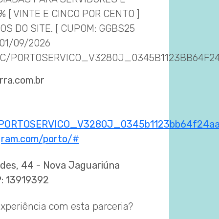
 [ VINTE E CINCO POR CENTO ]
OS DO SITE. [ CUPOM: GGBS25
 01/09/2026
.VC/PORTOSERVICO_V3280J_0345B1123BB64F
rra.com.br
vc/PORTOSERVICO_V3280J_0345b1123bb64f24
gram.com/porto/#
des, 44 - Nova Jaguariúna
 13919392
xperiência com esta parceria?