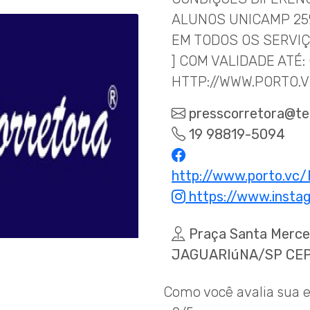
ALUNOS UNICAMP 25%
EM TODOS OS SERVIÇ
] COM VALIDADE ATÉ:
HTTP://WWW.PORTO
presscorretora@te
19 98819-5094
http://www.porto.
https://www.insta
Praça Santa Merce
JAGUARIúNA/SP CEP:
Como você avalia sua e