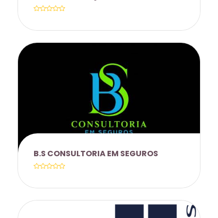
CONDIÇÕES DIFERENCIADAS PARA
SERVIDORES E ALUNOS UNICAMP 25% [
VINTE E CINCO POR CENTO ] EM TODOS
OS SERVIÇOS DO SITE. [ CUPOM:
UNICAMP25 ] COM VALIDADE ATÉ:
30/09/2025
B.S CONSULTORIA EM SEGUROS
HTTP://WWW.PORTO.VC/PORTOSERVICO
_V3280J_1C2DA1B05AC34B85B7F2BFE100
D8CF4A