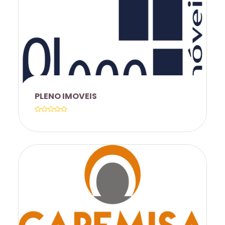
A B.S CONSULTORIA EM SEGUROS TEM
A ALEGRIA DE ANUNCIAR SUA
PARCERIA COM A GGBS. ESTAMOS
OFERECENDO AOS SERVIDORES,
ESTUDANTES, PROFESSORES E
FUNCIONÁRIOS CONDIÇÕES
PLENO IMOVEIS
EXCLUSIVAS EM SEGUROS QUE
GARANTEM PROTEÇÃO, SEGURANÇA E
TRANQUILIDADE. TRABALHAMOS COM
AS PRINCIPAIS SEGURADORAS DO
MERCADO, COMO PORTO, BRADESCO
SEGUROS, SULAMÉRICA, ALLIANZ,
TOKIO MARINE, MAPFRE, LIBERTY,
SOMPO E TAMBÉM COM A PROAUTO
VANTAGENS E BENEFÍCIOS DA
REFERÊNCIA EM SEGUROS ACESSÍVEIS
PARCERIA A PLENO IMOBILIÁRIA,
E DE QUALIDADE. ➡️ VANTAGENS PARA
REFERÊNCIA NO MERCADO
A COMUNIDADE UNICAMP: