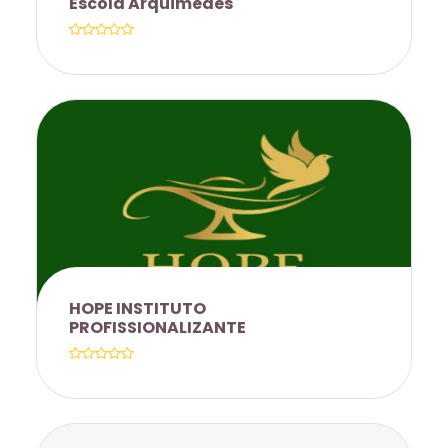
Escola Arquimedes
TÉCNICOS DE ENFERMAGEM,
INFORMÁTICA, ADMINISTRAÇÃO,
NUTRIÇÃO E ESTÉTICA. EXCESSO
MATERIAL DIDÁTICO E MATERIAL
PARA ESTÁGIO.
CLÁUSULA 1ª – OBJETO O PRESENTE
CONVÊNIO TEM POR OBJETO
PROPICIAR O FORNECIMENTO DE
DESCONTOS E OUTROS BENEFÍCIOS
EDUCACIONAIS OFERECIDOS PELA
HOPE INSTITUTO
CONCEDENTE ESCOLA AOS
PROFISSIONALIZANTE
SERVIDORES E DEPENDENTES DA
UNICAMP, GGBS, E SEUS DEPENDENTES
DIRETOS. 1. ESCOLA TÉCNICAS E
PROFISSIONALIZANTE E IDIOMAS 70%
(SETENTA POR CENTO) NA TAXA DE