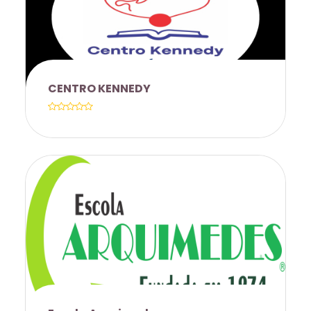
DESCONTO DE 5% POR TRABALHADOR
MATRICULAO, ALÉM DE NEGOCIAÇÃO
CONTRAPARTIDA.
CENTRO KENNEDY
30�SCONTO NA MATRICULA, 25%
SOBRE O VALOR DA MENSALIDADE
PARA FUNCIONÁRIOS DA UNICAMP E
DESCONTO DE 15% PARA FILHOS E
DEPENDENTES LEGAIS SOBRE O VALOR
DA MENSALIDADE NOS CURSOS