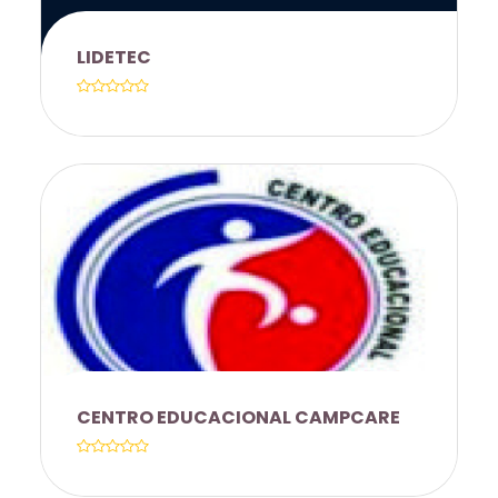
PARA OS CURSOS TÉCNICO EM
ENFERMAGEM E RADIOLOGIA, E DE
LIDETEC
20% NOS CURSOS TÉCNICOS EM
ADMINISTRAÇÃO E FARMÁCIA.
DESCONTO DE 35% EM TODOS OS
CURSOS OFERTADOS
CENTRO EDUCACIONAL CAMPCARE