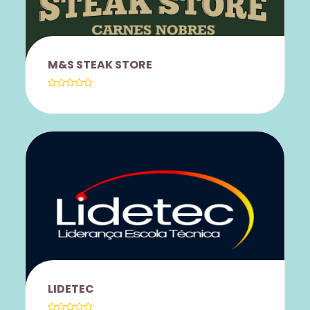
3622
M&S STEAK STORE
DESCONTO DE 5% NAS COMPRAS VIA
PIX/DINHEIRO PARCELAMENTO SEM
JUROS EM ATÉ 4X (PARCELA MINIMA
DE R$400)
LIDETEC