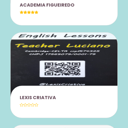
BENEFÍCIO: O DESCONTO NÃO SE
ACADEMIA FIGUEIREDO
APLICA AO MENU EXECUTIVO, HAPPY
HOUR, SOBREMESAS, PRATOS INFANTIS
E BEBIDAS; NÃO É CUMULATIVO COM
OUTRAS PROMOÇÕES, VOUCHERS OU
QUAISQUER OUTROS DESCONTOS;
VÁLIDO EXCLUSIVAMENTE PARA
CONSUMO NO SALÃO, NÃO SE
APLICANDO A PEDIDOS PARA
DESCONTOS ESPECIAIS PARA
DELIVERY OU RETIRADA; É
SERVIDORES UNICAMP E
OBRIGATÓRIA A APRESENTAÇÃO DE
DEPENDENTES NOS PLANOS
DOCUMENTO OFICIAL COM FOTO E
TRIMESTRAL, SEMESTRAL E ANUAL. -
COMPROVAÇÃO DE VÍNCULO COM A
MUSCULAÇÃO - TREINAMENTO
INSTITUIÇÃO CONVENIADA.
FUNCIONAL - BODY COMBAT - RITMOS -
LEXIS CRIATIVA
SPINNING - JIU-JITSU - JUDO - BOXE -
BODY BALANCE - CROSS TRAINING.
DESCONTOS DE 5% A 10% DE ACORDO
COM A MODALIDADE. CONHEÇA O