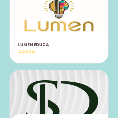
A EMPRESA EDUCACIONAL TEM COMO
PROPOSTA O ATENDIMENTO
PSICOPEDAGÓGICO, AULAS DE
REFORÇO PARA O ENSINO
FUNDAMENTAL ANOS INICIAIS,
LUMEN EDUCA
TAMBÉM, AULAS DE LÍNGUA
PORTUGUESA PARA O ENSINO
FUNDAMENTAL ANOS INICIAIS/FINAIS
E ENSINO MÉDIO. PARA ASSOCIADOS
DO GGBS SERÁ OFERECIDO O
DESCONTO DE 20% POR ATENDIMENTO,
E OU, AULA .
ALUNOS, COLABORADORES E
FAMILIARES TERÃO DESCONTO DE 20%
NAS MENSALIDADES DE TODOS OS
CURSOS, PREPARATÓRIOS E