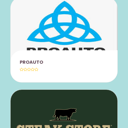
PROGRAMA DE RESULTADOS
FIGUEIREDO.
- PERSONALIZAÇÃO DE CONTEÚDO -
NECESSIDADES ESPECÍFICAS -
VIAGENS, NEGÓCIOS, EXAMES DE
PROFICIÊNCIA. - GRUPOS PAGAM O
VALOR DA HORA-AULA, E NÃO POR
PESSOA: R$ 120,00 / HORA - AULAS
PROAUTO
INDIVIDUAIS - R$ 80,00 / HORA -
MATERIAL GRATUITO - AULAS ONLINE -
HORÁRIOS FLEXÍVEIS
ENTRADA COM 20�DESCONTO
CONSULTORA ANA RIOS - (19) 99905-