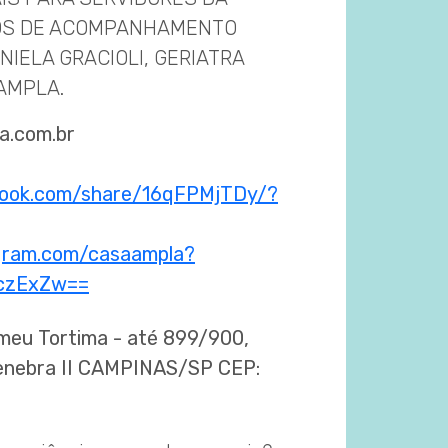
OS DE ACOMPANHAMENTO
NIELA GRACIOLI, GERIATRA
AMPLA.
a.com.br
book.com/share/16qFPMjTDy/?
gram.com/casaampla?
czExZw==
eu Tortima - até 899/900,
enebra II CAMPINAS/SP CEP: