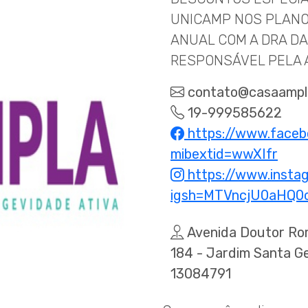
UNICAMP NOS PLAN
ANUAL COM A DRA DA
RESPONSÁVEL PELA 
contato@casaampl
19-999585622
https://www.face
mibextid=wwXIfr
https://www.insta
igsh=MTVncjU0aHQ0
Avenida Doutor Rom
184 - Jardim Santa G
13084791