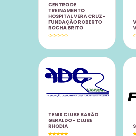
CENTRO DE
TREINAMENTO
HOSPITAL VERA CRUZ -
FUNDAÇÃO ROBERTO
V
ROCHA BRITO
V
V
DESCONTOS DE 10% EM
TENIS CLUBE BARÃO
E
TODOS OS CURSOS
GERALDO - CLUBE
OFERECIDOS PELA
RHODIA
S
FUNDAÇÃO ROBERTO