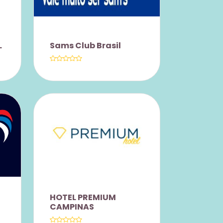
L
Sams Club Brasil
PROPOSTA DE ADESÃO
DO SAM’S CLUB AOS
SERVIDORES DO GGBS
👇🏻 ADESÃO: $95,00 E O
SERVIDOR GANHA UM
HOTEL PREMIUM
CUPOM DE $75,00 PARA
CAMPINAS
COMPRAS NA LOJA