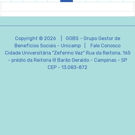
c
u
r
r
e
Copyright © 2026 | GGBS - Grupo Gestor de
n
Benefícios Sociais - Unicamp |
Fale Conosco
t
Cidade Universitária "Zeferino Vaz" Rua da Reitoria, 165
)
- prédio da Reitoria III Barão Geraldo - Campinas - SP
CEP - 13.083-872