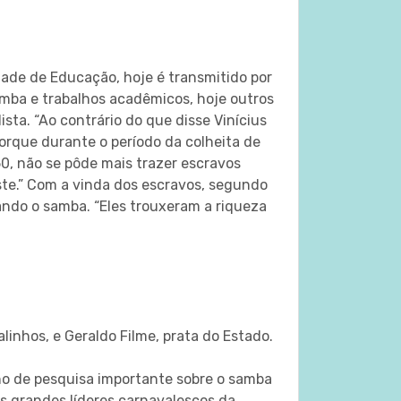
ade de Educação, hoje é transmitido por
amba e trabalhos acadêmicos, hoje outros
sta. “Ao contrário do que disse Vinícius
orque durante o período da colheita de
0, não se pôde mais trazer escravos
te.” Com a vinda dos escravos, segundo
icando o samba. “Eles trouxeram a riqueza
inhos, e Geraldo Filme, prata do Estado.
ho de pesquisa importante sobre o samba
os grandes líderes carnavalescos da