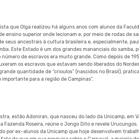
ista que Olga realizou há alguns anos com alunos da Faculd
 de ensino superior onde lecionam e, por meio de rodas de s
seus ancestrais à cultura brasileira e, especialmente, pauli
amba. Este Estado é um dos grandes mananciais do samba, p
 o número de escravos era muito grande. Como depois de 195
ouxeram os escravos que estavam sendo liberados do Nordes
e grande quantidade de “crioulos” (nascidos no Brasil), prat
 importante para a região de Campinas”.
tra, estão Adoniran, que nasceu do lado da Unicamp, em Val
 a Fazenda Roseira, reúne o Jongo Dito e revele Urucungos.
ado por ex-alunos da Unicamp que hoje desenvolvem trabal
o fato de que em sua pesquisa sobre o Carnaval, a maioria d