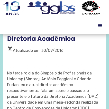
A história e o futuro da
Diretoria Acadêmica
event_note
Atualizado em: 30/09/2016
No terceiro dia do Simpósio de Profissionais da
Unicamp (Simtec), Antônio Faggiani e Orlando
Furlan, ex e atual diretor acadêmico,
respectivamente, falaram sobre o passado, o
presente e o futuro da Diretoria Acadêmica (DAC)
da Universidade em uma mesa-redonda realizada
no Centro de Convenções da Unicamp (CDC).