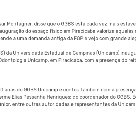
sar Montagner, disse que o GGBS está cada vez mais estável
auguração do espaço físico em Piracicaba valoriza aqueles 
atende a uma demanda antiga da FOP e vejo com grande alegr
BS) da Universidade Estadual de Campinas (Unicamp) inaugu
 Odontologia Unicamp, em Piracicaba, com a presença do rei
10 anos do GGBS Unicamp e contou também com a presença d
herme Elias Pessanha Henriques; do coordenador do GGBS, E
or, entre outras autoridades e representantes da Unicam