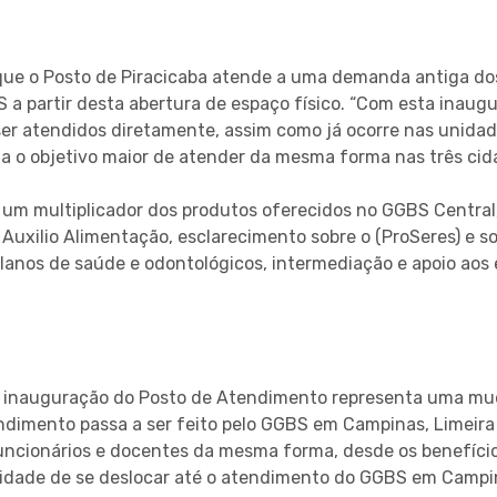
que o Posto de Piracicaba atende a uma demanda antiga do
 a partir desta abertura de espaço físico. “Com esta ina
ser atendidos diretamente, assim como já ocorre nas unida
a o objetivo maior de atender da mesma forma nas três cida
 um multiplicador dos produtos oferecidos no GGBS Centr
 Auxilio Alimentação, esclarecimento sobre o (ProSeres) e s
lanos de saúde e odontológicos, intermediação e apoio aos 
 a inauguração do Posto de Atendimento representa uma m
imento passa a ser feito pelo GGBS em Campinas, Limeira e 
funcionários e docentes da mesma forma, desde os benefíci
idade de se deslocar até o atendimento do GGBS em Campi