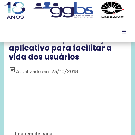
Unimed Campinas lança
aplicativo para facilitar a
vida dos usuários
event_note
Atualizado em: 23/10/2018
Imagem de capa