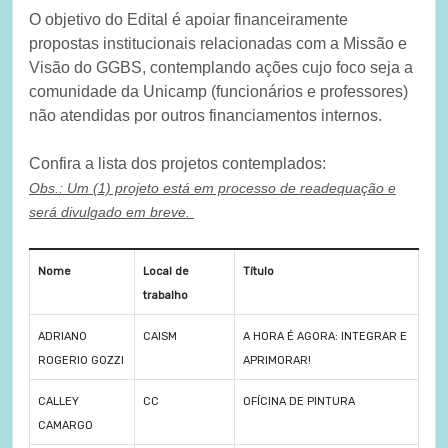
O objetivo do Edital é apoiar financeiramente
propostas institucionais relacionadas com a Missão e
Visão do GGBS, contemplando ações cujo foco seja a
comunidade da Unicamp (funcionários e professores)
não atendidas por outros financiamentos internos.
Confira a lista dos projetos contemplados:
Obs.: Um (1) projeto está em processo de readequação e
será divulgado em breve.
Nome
Local de
Título
trabalho
ADRIANO
CAISM
A HORA É AGORA: INTEGRAR E
ROGERIO GOZZI
APRIMORAR!
CALLEY
CC
OFÍCINA DE PINTURA
CAMARGO