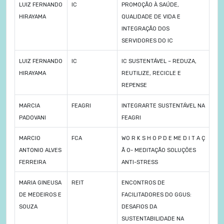
LUIZ FERNANDO
IC
PROMOÇÃO À SAÚDE,
HIRAYAMA
QUALIDADE DE VIDA E
INTEGRAÇÃO DOS
SERVIDORES DO IC
LUIZ FERNANDO
IC
IC SUSTENTÁVEL – REDUZA,
HIRAYAMA
REUTILIZE, RECICLE E
REPENSE
MARCIA
FEAGRI
INTEGRARTE SUSTENTÁVEL NA
PADOVANI
FEAGRI
MARCIO
FCA
WO R K S H O P D E ME D I T A Ç
ANTONIO ALVES
Ã O- MEDITAÇÃO SOLUÇÕES
FERREIRA
ANTI-STRESS
MARIA GINEUSA
REIT
ENCONTROS DE
DE MEDEIROS E
FACILITADORES DO GGUS:
SOUZA
DESAFIOS DA
SUSTENTABILIDADE NA