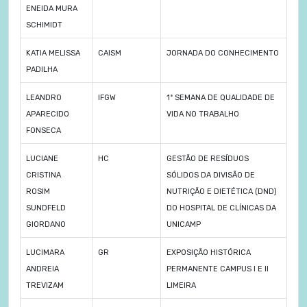
ENEIDA MURA
SCHIMIDT
KATIA MELISSA
CAISM
JORNADA DO CONHECIMENTO
PADILHA
LEANDRO
IFGW
1ª SEMANA DE QUALIDADE DE
APARECIDO
VIDA NO TRABALHO
FONSECA
LUCIANE
HC
GESTÃO DE RESÍDUOS
CRISTINA
SÓLIDOS DA DIVISÃO DE
ROSIM
NUTRIÇÃO E DIETÉTICA (DND)
SUNDFELD
DO HOSPITAL DE CLÍNICAS DA
GIORDANO
UNICAMP
LUCIMARA
GR
EXPOSIÇÃO HISTÓRICA
ANDREIA
PERMANENTE CAMPUS I E II
TREVIZAM
LIMEIRA