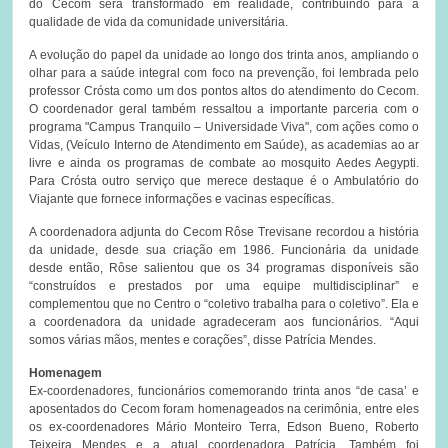
do Cecom será transformado em realidade, contribuindo para a
qualidade de vida da comunidade universitária.
A evolução do papel da unidade ao longo dos trinta anos, ampliando o
olhar para a saúde integral com foco na prevenção, foi lembrada pelo
professor Crósta como um dos pontos altos do atendimento do Cecom.
O coordenador geral também ressaltou a importante parceria com o
programa "Campus Tranquilo – Universidade Viva", com ações como o
Vidas, (Veículo Interno de Atendimento em Saúde), as academias ao ar
livre e ainda os programas de combate ao mosquito Aedes Aegypti.
Para Crósta outro serviço que merece destaque é o Ambulatório do
Viajante que fornece informações e vacinas específicas.
A coordenadora adjunta do Cecom Rôse Trevisane recordou a história
da unidade, desde sua criação em 1986. Funcionária da unidade
desde então, Rôse salientou que os 34 programas disponíveis são
“construídos e prestados por uma equipe multidisciplinar” e
complementou que no Centro o “coletivo trabalha para o coletivo”. Ela e
a coordenadora da unidade agradeceram aos funcionários. “Aqui
somos várias mãos, mentes e corações”, disse Patrícia Mendes.
Homenagem
Ex-coordenadores, funcionários comemorando trinta anos “de casa’ e
aposentados do Cecom foram homenageados na cerimônia, entre eles
os ex-coordenadores Mário Monteiro Terra, Edson Bueno, Roberto
Teixeira Mendes e a atual coordenadora Patrícia. Também foi