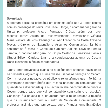
Solenidade
A abertura oficial da cerimônia em comemoração aos 30 anos contou
com as presenças do reitor José Tadeu Jorge, o coordenador geral da
Unicamp, professor Alvaro Penteado Crósta, além dos pró-
reitores: Tereza Atvars, de Desenvolvimento Universitário; Gláucia
Maria Pastore, da Pós-Graduação e João Frederico da Costa Azevedo
Meyer, pró-reitor de Extensão e Assuntos Comunitários. Também
sentaram-se à mesa o Chefe de Gabinete Adjunto Osvaldir Pereira
Taranto, o coordenador geral do Grupo Gestor de Benefícios Sociais
(Ggbs) Edison Cardoso Lins, e a coordenadora adjunta do Cecom
Rôse Trevisane, além da coordenadora.
Tadeu Jorge provocou a plateia do auditório para saber se havia, entre
os presentes, alguém que nunca tivesse usados os serviços do Cecom.
Com a resposta negativa do público o reitor afirmou que não há na
universidade nenhum órgão que receba pessoas da comunidade na
quantidade e diversidade que o Cecom recebe. “A comunidade busca o
Cecom porque sabe que vai ser atendido com carinho e respeito”.
Confiança é a palavra que, de acordo com o reitor, resume a relação
que os usuários têm com o Centro de Saúde da Comunidade. O
professor assinalou que tem certeza que o Planejamento Estratégico