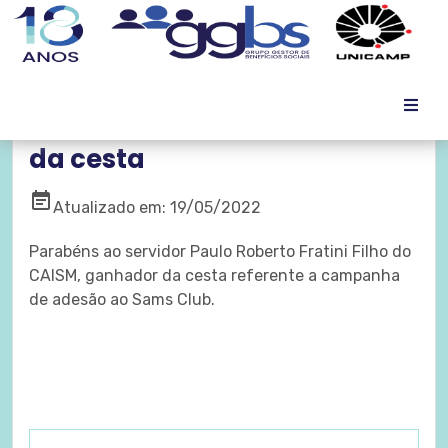
Parceria Sam's Club: Sorteio
da cesta
event_note
Atualizado em: 19/05/2022
​Parabéns ao servidor Paulo Roberto Fratini Filho do
CAISM, ganhador da cesta referente a campanha
de adesão ao Sams Club.