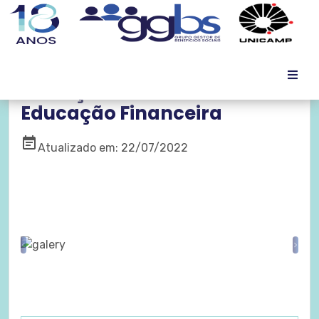
Inscrições Abertas! Curso
Educação Financeira
event_note
Atualizado em: 22/07/2022
Previous
Nex