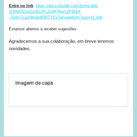
Entre no link
https://docs.google.com/
forms/d/e/
1FAIpQLSeZm3GJPLZxQFRoyL2P2kbX
-7IsbIj7x1izNmjpr8ORTYEzTw/
viewform?usp=sf_link
Estamos abertos a receber sugestões.
Agradecemos a sua colaboração, em breve teremos
novidades
.
Imagem de capa