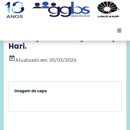
Promoção de março no Hopi
Hari.
event_note
Atualizado em: 05/03/2026
Imagem de capa