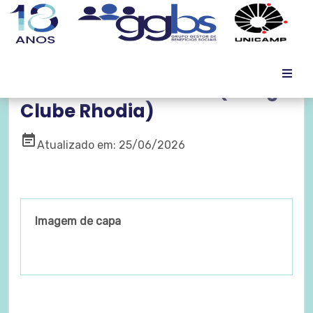
Festa Julina no TCBG (Antigo
Clube Rhodia)
event_note
Atualizado em: 25/06/2026
Imagem de capa