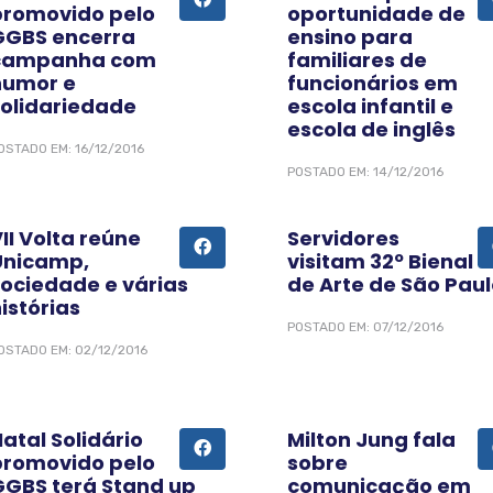
promovido pelo
oportunidade de
GGBS encerra
ensino para
campanha com
familiares de
humor e
funcionários em
solidariedade
escola infantil e
escola de inglês
OSTADO EM: 16/12/2016
POSTADO EM: 14/12/2016
II Volta reúne
Servidores
Unicamp,
visitam 32º Bienal
sociedade e várias
de Arte de São Pau
istórias
POSTADO EM: 07/12/2016
OSTADO EM: 02/12/2016
atal Solidário
​Milton Jung fala
promovido pelo
sobre
GGBS terá Stand up
comunicação em