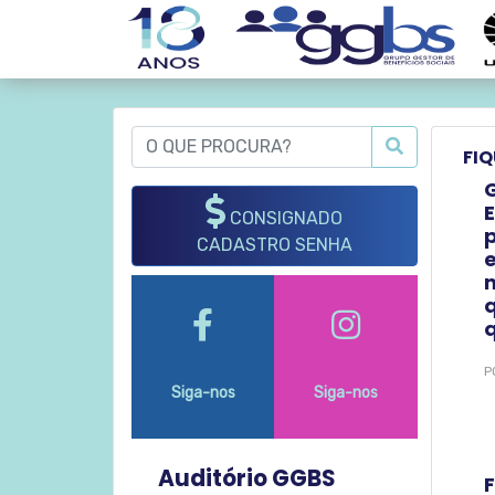
FIQ
E
CONSIGNADO
p
CADASTRO SENHA
P
Siga-nos
Siga-nos
Auditório GGBS
F