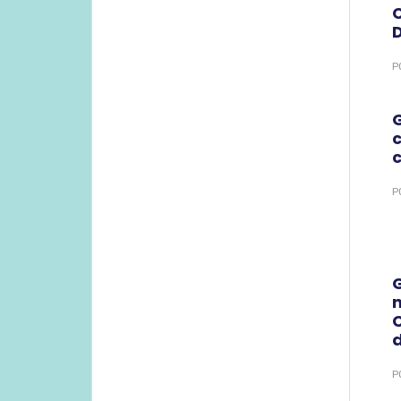
P
c
P
P