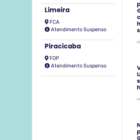
Limeira
FCA
Atendimento Suspenso
P
Piracicaba
FOP
Atendimento Suspenso
V
h
P
N