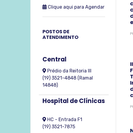
Clique aqui para Agendar
d
POSTOS DE
P
ATENDIMENTO
Central
​
Prédio da Reitoria III
T
(19) 3521-4848 (Ramal
14848)
d
Hospital de Clínicas
P
HC - Entrada F1
(19) 3521-7875
N