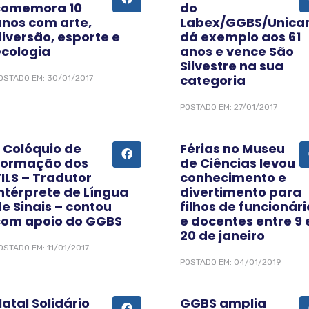
comemora 10
do
anos com arte,
Labex/GGBS/Unic
iversão, esporte e
dá exemplo aos 61
ecologia
anos e vence São
Silvestre na sua
categoria
OSTADO EM: 30/01/2017
POSTADO EM: 27/01/2017
II Colóquio de
Férias no Museu
Formação dos
de Ciências levou
ILS – Tradutor
conhecimento e
Intérprete de Língua
divertimento para
e Sinais – contou
filhos de funcionári
com apoio do GGBS
e docentes entre 9 
20 de janeiro
OSTADO EM: 11/01/2017
POSTADO EM: 04/01/2019
atal Solidário
GGBS amplia