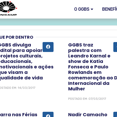
O GGBS
BENEFÍ
UE POR DENTRO
GGBS divulga
GGBS traz
dital para apoiar
palestra com
rojetos culturais,
Leandro Karnal e
educacionais,
show de Katia
motivacionais e ações
Fonseca e Paulo
que visam a
Rowlands em
qualidade de vida
comemoração ao D
Internacional da
Mulher
OSTADO EM: 14/03/2017
POSTADO EM: 07/03/2017
arra nas Férias
Nadir Camacho